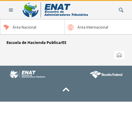
Cambiar
Buscar
a
contenido.
|
Área Nacional
Área Internacional
Saltar
a
navegación
Escuela de Hacienda Publica/ES
Acciones
Enviar esta
de
Documento