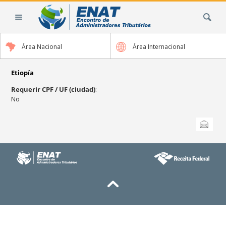
Cambiar
Buscar
a
contenido.
|
Área Nacional
Área Internacional
Saltar
a
navegación
Etiopía
Requerir CPF / UF (ciudad)
:
No
Acciones
Enviar esta
de
Documento