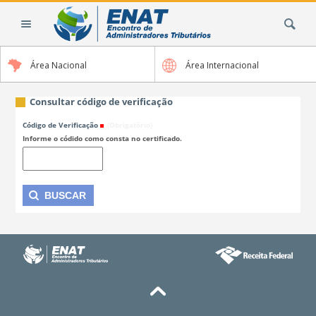
Ir
Busca
para
o
conteúdo.
Área Nacional
Área Internacional
|
Ir
para
Consultar código de verificação
a
Código de Verificação
(Obrigatório)
navegação
Informe o códido como consta no certificado.