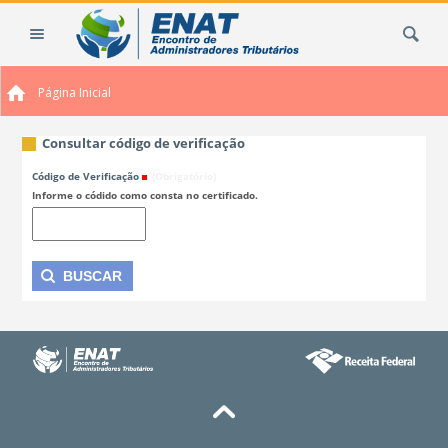
Ir
Busca
para
o
conteúdo.
Página Inicial
|
Ir
para
Consultar código de verificação
a
Código de Verificação
(Obrigatório)
navegação
Informe o códido como consta no certificado.