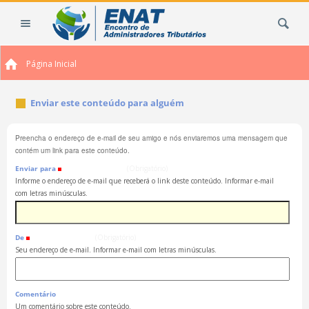
Ir
Busca
para
o
conteúdo.
Página Inicial
|
Ir
para
Enviar este conteúdo para alguém
a
navegação
Preencha o endereço de e-mail de seu amigo e nós enviaremos uma mensagem que
contém um link para este conteúdo.
Enviar para
(Obrigatório)
Informe o endereço de e-mail que receberá o link deste conteúdo. Informar e-mail
com letras minúsculas.
De
(Obrigatório)
Seu endereço de e-mail. Informar e-mail com letras minúsculas.
Comentário
Um comentário sobre este conteúdo.