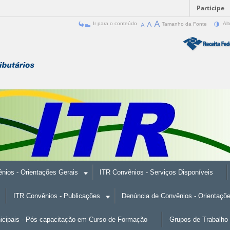
Participe
Ir para o conteúdo
Tamanho da Fonte
Alt
nios - Orientações Gerais
ITR Convênios - Serviços Disponíveis
ITR Convênios - Publicações
Denúncia de Convênios - Orientaçõ
nicipais - Pós capacitação em Curso de Formação
Grupos de Trabalho