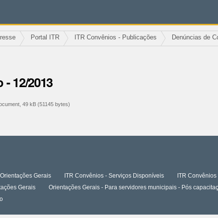
eresse
Portal ITR
ITR Convênios - Publicações
Denúncias de C
 - 12/2013
cument, 49 kB (51145 bytes)
Orientações Gerais
ITR Convênios - Serviços Disponíveis
ITR Convênios 
tações Gerais
Orientações Gerais - Para servidores municipais - Pós capaci
o