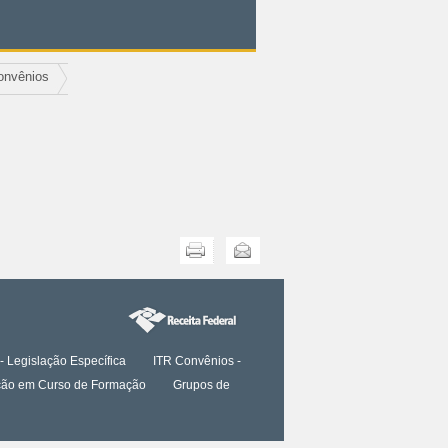
onvênios
Imprimir
Enviar
- Legislação Específica
ITR Convênios -
tação em Curso de Formação
Grupos de