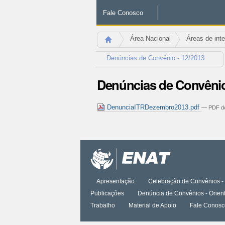
Fale Conosco
Área Nacional
Áreas de int
Denúncias de Convênio - 12/2013
Denúncias de Convênio
DenunciaITRDezembro2013.pdf
— PDF do
Ações
do
documento
Apresentação
Celebração de Convênios - 
Publicações
Denúncia de Convênios - Orien
Trabalho
Material de Apoio
Fale Conosc