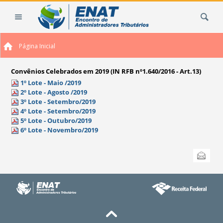
Ir
Busca
para
o
conteúdo.
Página Inicial
|
Ir
para
Convênios Celebrados em 2019 (IN RFB nº1.640/2016 - Art.13)
a
1º Lote - Maio /2019
2º Lote - Agosto /2019
navegação
3º Lote - Setembro/2019
4º Lote - Setembro/2019
5º Lote - Outubro/2019
6º Lote - Novembro/2019
Ações
Enviar
do
documento