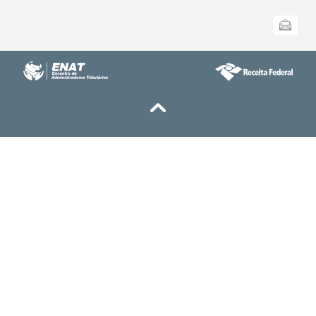
Ações
Enviar
do
documento