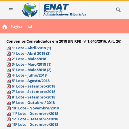
Ir
Busca
para
o
conteúdo.
Página Inicial
|
Ir
para
Convênios Convalidados em 2018 (IN RFB nº 1.640/2016, Art. 26)
a
1º Lote - Abril/2018 (1)
1º Lote - Abril 2018 (2)
navegação
2º Lote - Maio/2018
3º Lote - Maio/2018 (1)
3º Lote - Maio/2018 (2)
4º Lote - Julho/2018
5º Lote - Agosto/2018
6º Lote - Setembro/2018
7º Lote - Setembro/2018
8º Lote - Setembro/2018
9º Lote - Outubro / 2018
10º Lote - Novembro/2018
11º Lote - Dezembro/2018
12º Lote - Dezembro/2018
13º Lote - Dezembro/2018