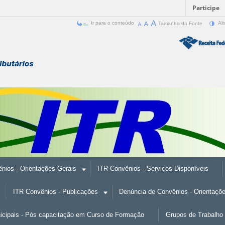
Participe
Ir para o conteúdo
Tamanho da Fonte
Alt
nios - Orientações Gerais
ITR Convênios - Serviços Disponíveis
ITR Convênios - Publicações
Denúncia de Convênios - Orientaçõ
nicipais - Pós capacitação em Curso de Formação
Grupos de Trabalho