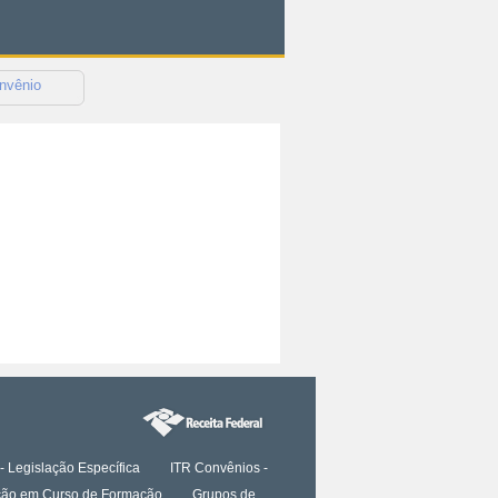
nvênio
- Legislação Específica
ITR Convênios -
tação em Curso de Formação
Grupos de