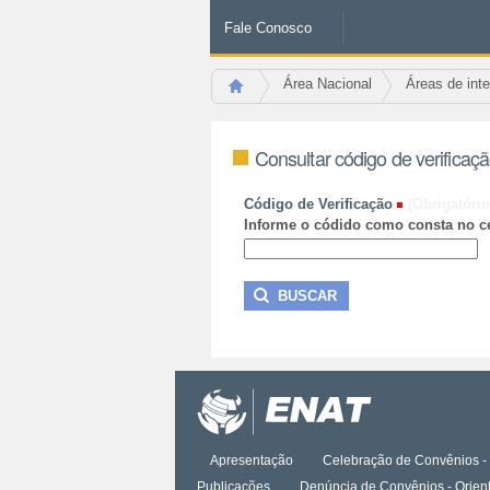
Fale Conosco
Área Nacional
Áreas de int
Consultar código de verificaç
Código de Verificação
(Obrigatório
Informe o códido como consta no ce
Apresentação
Celebração de Convênios - 
Publicações
Denúncia de Convênios - Orien