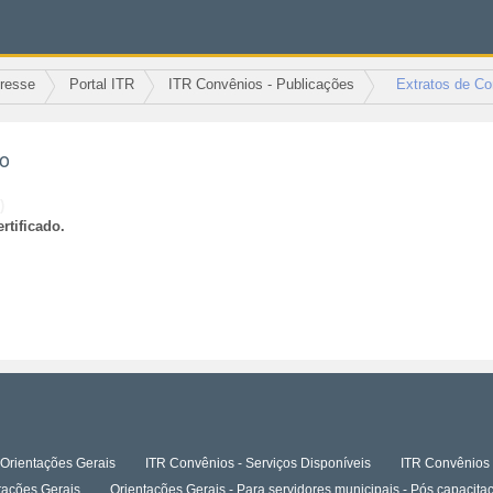
eresse
Portal ITR
ITR Convênios - Publicações
Extratos de Co
ão
)
rtificado.
Orientações Gerais
ITR Convênios - Serviços Disponíveis
ITR Convênios 
tações Gerais
Orientações Gerais - Para servidores municipais - Pós capaci