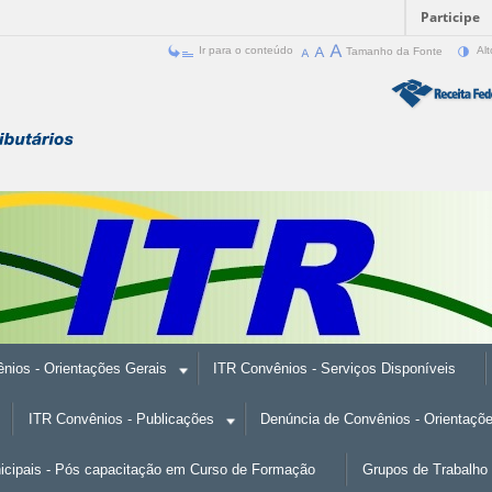
Participe
Ir para o conteúdo
Tamanho da Fonte
Alt
nios - Orientações Gerais
ITR Convênios - Serviços Disponíveis
ITR Convênios - Publicações
Denúncia de Convênios - Orientaçõ
nicipais - Pós capacitação em Curso de Formação
Grupos de Trabalho