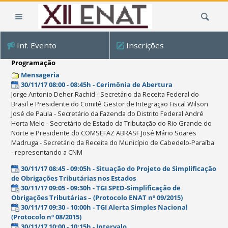
Ir
Busca
para
o
conteúdo.
Inf. Evento
Inscrições
|
Ir
Programação
para
Mensageria
a
30/11/17 08:00 - 08:45h - Cerimônia de Abertura
Jorge Antonio Deher Rachid - Secretário da Receita Federal do
navegação
Brasil e Presidente do Comitê Gestor de Integração Fiscal Wilson
José de Paula - Secretário da Fazenda do Distrito Federal André
Horta Melo - Secretário de Estado da Tributação do Rio Grande do
Norte e Presidente do COMSEFAZ ABRASF José Mário Soares
Madruga - Secretário da Receita do Município de Cabedelo-Paraíba
- representando a CNM
30/11/17 08:45 - 09:05h - Situação do Projeto de Simplificação
de Obrigações Tributárias nos Estados
30/11/17 09:05 - 09:30h - TGI SPED-Simplificação de
Obrigações Tributárias – (Protocolo ENAT nº 09/2015)
30/11/17 09:30 - 10:00h - TGI Alerta Simples Nacional
(Protocolo nº 08/2015)
30/11/17 10:00 - 10:15h - Intervalo