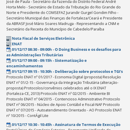
José de Paula - Secretário da Fazenda do Distrito Federal André
Horta Melo - Secretário de Estado da Tributação do Rio Grande do
Norte e Presidente do COMSEFAZ Jurandir Gurgel Gondim Filho -
Secretário Municipal das Finanças de Fortaleza/Ceará e Presidente
da ABRASF José Mário Soares Madruga - Representando a CNM e
Secretário da Receita do Município de Cabedelo/Paraíba
Nota Fiscal de Serviços Eletrônica
ENAT
01/12/17 08:30 - 09:00h - O Doing Business e os desafios para
as Administrações Tributárias
01/12/17 09:00 - 09:15h - Sistematização e
encaminhamentos
01/12/17 09:15 - 10:30h - Deliberação sobre protocolos e TGI's
Protocolo ENAT nº 01/2017 - Economia Digital (proposta) Resolução
ENAT nº 01/2-15 - Governança da Integração Tributária (alteração-
proposta) Protocolos/convênios celebrados até o IX ENAT
(Fortaleza-CE, 2013) Protocolo ENAT nº 02/2015 - Ambiente BI
Protocolo ENAT nº 04/2015 - Contencioso Administrativo Protocolo
ENAT nº 06/2015 - Núcleo de Apoio Contábil e Fiscal-NAF Protocolo
ENAT nº 07/2015 - Autoatendimento Orientado - AO Protocolo ENAT
nº 10/2015 - ContÁgil Lite
01/12/17 10:30 - 10:45h - Assinatura de Termos de Execução