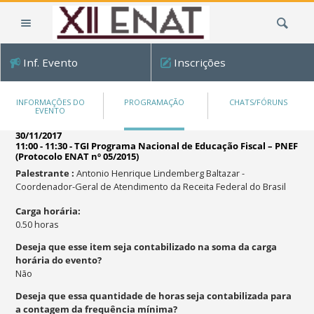
Ir
Busca
para
o
conteúdo.
Inf. Evento
Inscrições
|
Ir
para
INFORMAÇÕES DO
PROGRAMAÇÃO
CHATS/FÓRUNS
EVENTO
a
navegação
30/11/2017
11:00 - 11:30
-
TGI Programa Nacional de Educação Fiscal – PNEF
(Protocolo ENAT nº 05/2015)
Palestrante
:
Antonio Henrique Lindemberg Baltazar -
Coordenador-Geral de Atendimento da Receita Federal do Brasil
Carga horária
:
0.50
horas
Deseja que esse item seja contabilizado na soma da carga
horária do evento?
Não
Deseja que essa quantidade de horas seja contabilizada para
a contagem da frequência mínima?