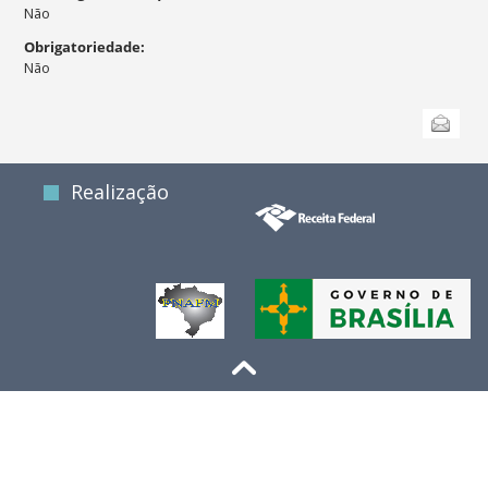
Não
Obrigatoriedade
:
Não
Ações
Enviar
do
documento
Realização