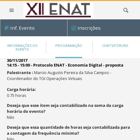
Ir
Busca
para
o
conteúdo.
Inf. Evento
Inscrições
|
Ir
para
INFORMAÇÕES DO
PROGRAMAÇÃO
CHATS/FÓRUNS
EVENTO
a
navegação
30/11/2017
14:15 - 15:00
-
Protocolo ENAT - Economia Digital - proposta
Palestrante
:
Marcio Augusto Pereira da Silva Campos -
Coordenador do TGI Operações Virtuais
Carga horária
:
0.75
horas
Deseja que esse item seja contabilizado na soma da carga
horária do evento?
Não
Deseja que essa quantidade de horas seja contabilizada para
a contagem da frequência mínima?
Não