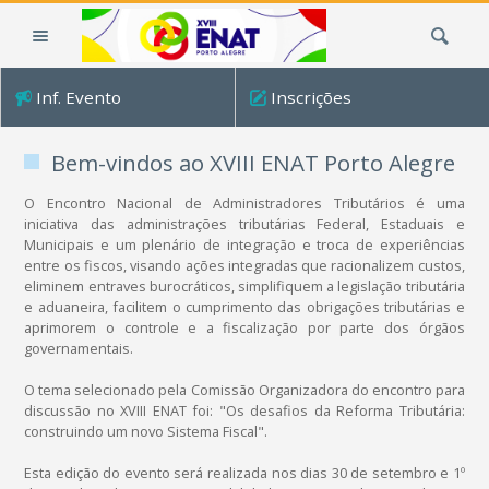
Ir
Busca
para
o
conteúdo.
Inf. Evento
Inscrições
|
Ir
para
Bem-vindos ao XVIII ENAT Porto Alegre
a
O Encontro Nacional de Administradores Tributários é uma
navegação
iniciativa das administrações tributárias Federal, Estaduais e
Municipais e um plenário de integração e troca de experiências
entre os fiscos, visando ações integradas que racionalizem custos,
eliminem entraves burocráticos, simplifiquem a legislação tributária
e aduaneira, facilitem o cumprimento das obrigações tributárias e
aprimorem o controle e a fiscalização por parte dos órgãos
governamentais.
O tema selecionado pela Comissão Organizadora do encontro para
discussão no XVIII ENAT foi: "Os desafios da Reforma Tributária:
construindo um novo Sistema Fiscal".
Esta edição do evento será realizada nos dias 30 de setembro e 1º