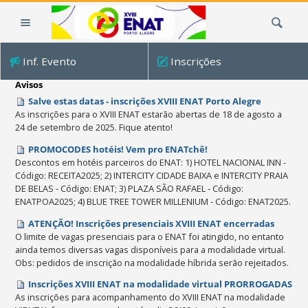
Ir
Busca
para
o
conteúdo.
Inf. Evento
Inscrições
|
Ir
Avisos
para
Salve estas datas - inscrições XVIII ENAT Porto Alegre
a
As inscrições para o XVIII ENAT estarão abertas de 18 de agosto a
24 de setembro de 2025. Fique atento!
navegação
PROMOCODES hotéis! Vem pro ENATchê!
Descontos em hotéis parceiros do ENAT: 1) HOTEL NACIONAL INN -
Código: RECEITA2025; 2) INTERCITY CIDADE BAIXA e INTERCITY PRAIA
DE BELAS - Código: ENAT; 3) PLAZA SÃO RAFAEL - Código:
ENATPOA2025; 4) BLUE TREE TOWER MILLENIUM - Código: ENAT2025.
ATENÇÃO! Inscrições presenciais XVIII ENAT encerradas
O limite de vagas presenciais para o ENAT foi atingido, no entanto
ainda temos diversas vagas disponíveis para a modalidade virtual.
Obs: pedidos de inscrição na modalidade híbrida serão rejeitados.
Inscrições XVIII ENAT na modalidade virtual PRORROGADAS
As inscrições para acompanhamento do XVIII ENAT na modalidade