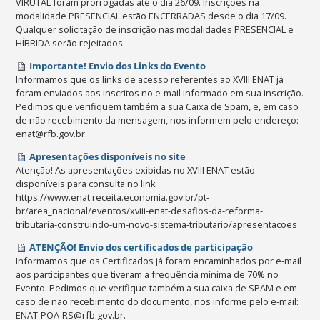
VIRUTAL foram prorrogadas até o dia 26/09. Inscrições na
modalidade PRESENCIAL estão ENCERRADAS desde o dia 17/09.
Qualquer solicitação de inscrição nas modalidades PRESENCIAL e
HÍBRIDA serão rejeitados.
Importante! Envio dos Links do Evento
Informamos que os links de acesso referentes ao XVIII ENAT já
foram enviados aos inscritos no e-mail informado em sua inscrição.
Pedimos que verifiquem também a sua Caixa de Spam, e, em caso
de não recebimento da mensagem, nos informem pelo endereço:
enat@rfb.gov.br.
Apresentações disponíveis no site
Atenção! As apresentações exibidas no XVIII ENAT estão
disponíveis para consulta no link
https://www.enat.receita.economia.gov.br/pt-
br/area_nacional/eventos/xviii-enat-desafios-da-reforma-
tributaria-construindo-um-novo-sistema-tributario/apresentacoes
ATENÇÃO! Envio dos certificados de participação
Informamos que os Certificados já foram encaminhados por e-mail
aos participantes que tiveram a frequência mínima de 70% no
Evento. Pedimos que verifique também a sua caixa de SPAM e em
caso de não recebimento do documento, nos informe pelo e-mail:
ENAT-POA-RS@rfb.gov.br.