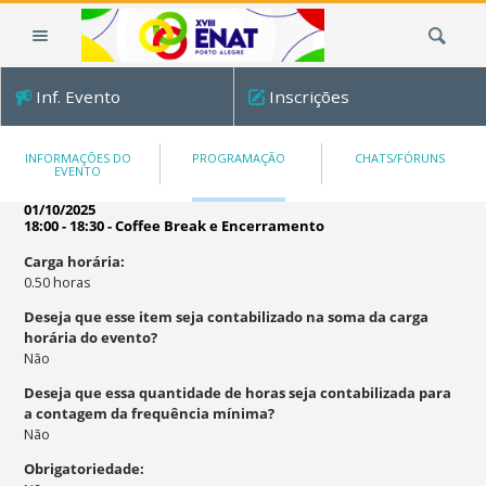
Ir
Busca
para
o
conteúdo.
Inf. Evento
Inscrições
|
Ir
para
INFORMAÇÕES DO
PROGRAMAÇÃO
CHATS/FÓRUNS
EVENTO
a
navegação
01/10/2025
18:00 - 18:30
-
Coffee Break e Encerramento
Carga horária
:
0.50
horas
Deseja que esse item seja contabilizado na soma da carga
horária do evento?
Não
Deseja que essa quantidade de horas seja contabilizada para
a contagem da frequência mínima?
Não
Obrigatoriedade
: