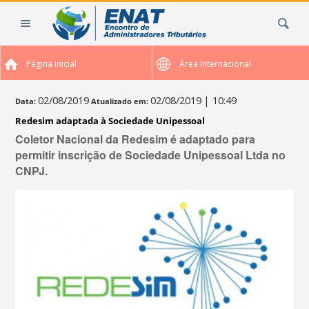
Ir
Busca
para
o
conteúdo.
Página Inicial
Área Internacional
|
Ir
para
02/08/2019
02/08/2019
| 10:49
Data:
Atualizado em:
a
Redesim adaptada à Sociedade Unipessoal
navegação
Coletor Nacional da Redesim é adaptado para
permitir inscrição de Sociedade Unipessoal Ltda no
CNPJ.