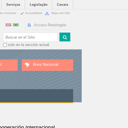
Serviços
Legislação
Canais
lto contraste
Accesibilidad
Mapa del Sitio
Acceso Restringido
Buscar
solo en la sección actual
l
Área Nacional
operación Internacional