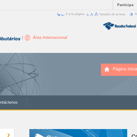
Participe
Ir a la página
Tamaño de la letra
A
Área Internacional
Página Inicia
ntáctenos
Co