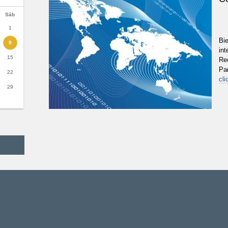
Sáb
1
Bi
8
int
15
Rec
Par
22
cli
29