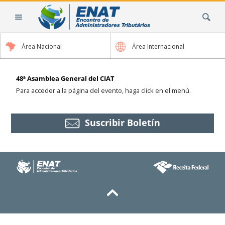
Cambiar
Buscar
a
contenido.
|
Área Nacional
Área Internacional
Saltar
a
navegación
48ª Asamblea General del CIAT
Para acceder a la página del evento, haga click en el menú.
Suscribir Boletín