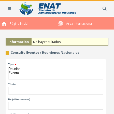
Cambiar
Buscar
a
contenido.
|
Página Inicial
Área Internacional
Saltar
a
navegación
Información
No hay resultados.
Consulte Eventos / Reuniones Nacionales
Tipo
Título
De
(dd/mm/aaaa)