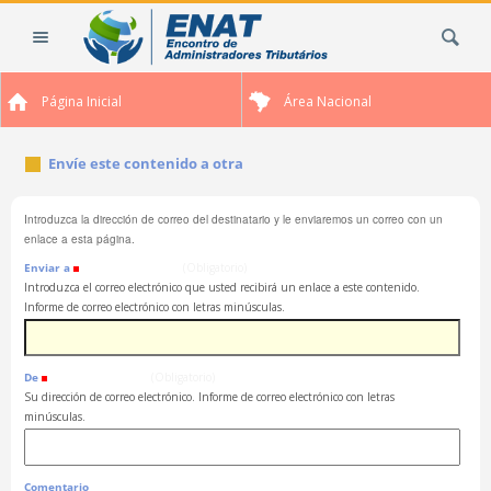
Cambiar
Buscar
a
contenido.
|
Página Inicial
Área Nacional
Saltar
a
navegación
Envíe este contenido a otra
Introduzca la dirección de correo del destinatario y le enviaremos un correo con un
enlace a esta página.
Enviar a
(Obligatorio)
Introduzca el correo electrónico que usted recibirá un enlace a este contenido.
Informe de correo electrónico con letras minúsculas.
De
(Obligatorio)
Su dirección de correo electrónico. Informe de correo electrónico con letras
minúsculas.
Comentario