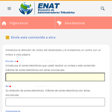
Cambiar
Buscar
a
contenido.
|
Página Inicial
Área Nacional
Saltar
a
navegación
Envíe este contenido a otra
Introduzca la dirección de correo del destinatario y le enviaremos un correo con un
enlace a esta página.
Enviar a
(Obligatorio)
Introduzca el correo electrónico que usted recibirá un enlace a este contenido.
Informe de correo electrónico con letras minúsculas.
De
(Obligatorio)
Su dirección de correo electrónico. Informe de correo electrónico con letras
minúsculas.
Comentario