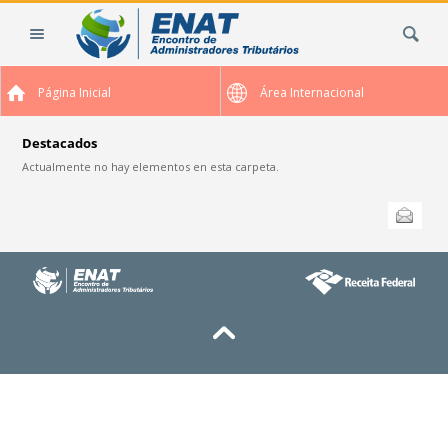
Cambiar
Buscar
a
contenido.
|
Página Inicial
Área Internacional
Saltar
a
navegación
Destacados
Actualmente no hay elementos en esta carpeta.
Acciones
Enviar esta
de
Documento