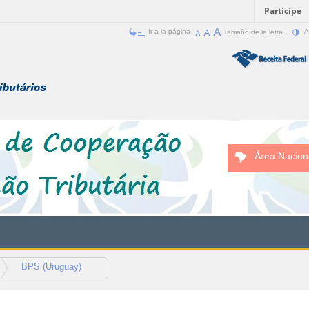
Participe
Ir a la página
Tamaño de la letra
A
Área Nacion
BPS (Uruguay)