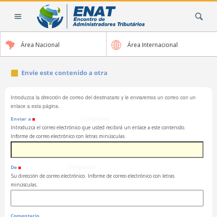
Cambiar
Buscar
a
contenido.
|
Área Nacional
Área Internacional
Saltar
a
navegación
Envíe este contenido a otra
Introduzca la dirección de correo del destinatario y le enviaremos un correo con un
enlace a esta página.
Enviar a
(Obligatorio)
Introduzca el correo electrónico que usted recibirá un enlace a este contenido.
Informe de correo electrónico con letras minúsculas.
De
(Obligatorio)
Su dirección de correo electrónico. Informe de correo electrónico con letras
minúsculas.
Comentario