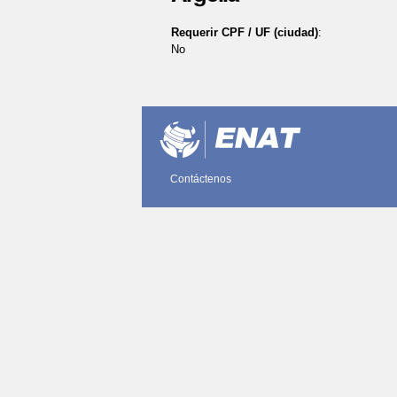
Requerir CPF / UF (ciudad)
:
No
Acciones
de
Documento
Contáctenos