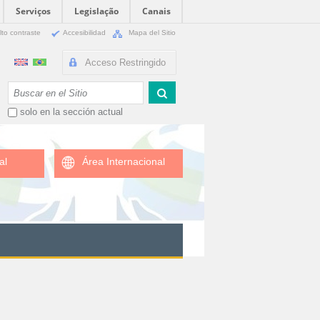
Serviços
Legislação
Canais
lto contraste
Accesibilidad
Mapa del Sitio
Acceso Restringido
Buscar
solo en la sección actual
al
Área Internacional