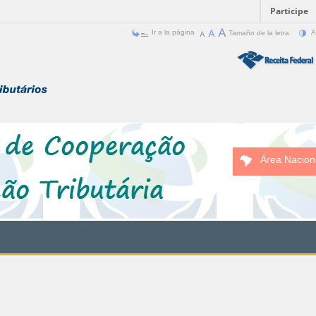
Participe
Ir a la página
Tamaño de la letra
A
Área Nacion