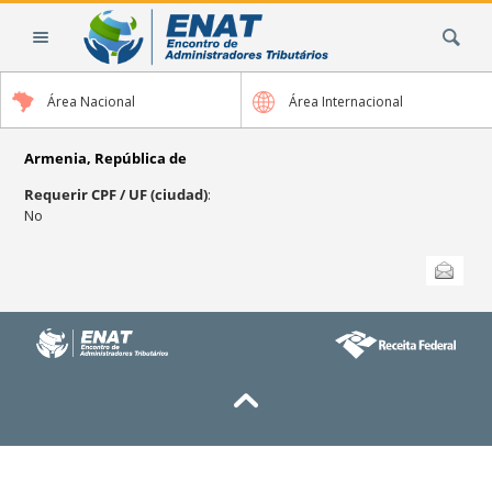
Cambiar
Buscar
a
contenido.
|
Área Nacional
Área Internacional
Saltar
a
navegación
Armenia, República de
Requerir CPF / UF (ciudad)
:
No
Acciones
Enviar esta
de
Documento