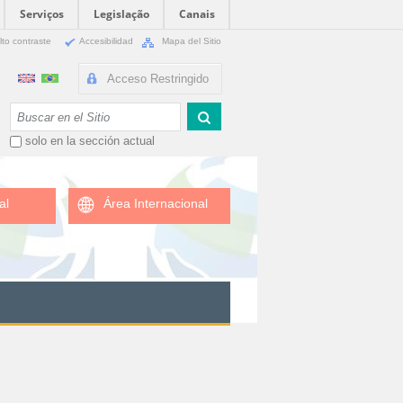
Serviços
Legislação
Canais
lto contraste
Accesibilidad
Mapa del Sitio
Acceso Restringido
Buscar
solo en la sección actual
al
Área Internacional