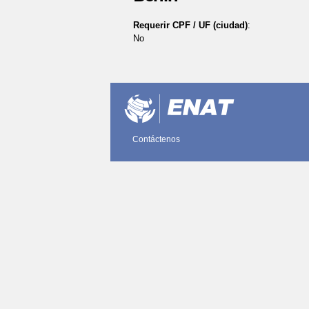
Requerir CPF / UF (ciudad)
:
No
Acciones
de
Documento
Contáctenos