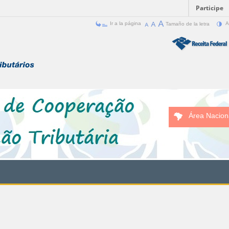
Participe
Ir a la página
Tamaño de la letra
A
Área Nacion