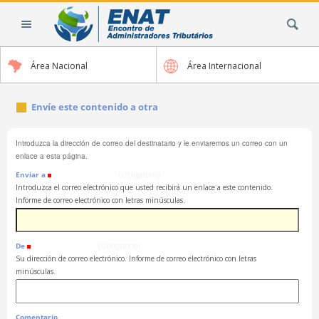
Cambiar
Buscar
a
contenido.
|
Área Nacional
Área Internacional
Saltar
a
navegación
Envíe este contenido a otra
Introduzca la dirección de correo del destinatario y le enviaremos un correo con un
enlace a esta página.
Enviar a
(Obligatorio)
Introduzca el correo electrónico que usted recibirá un enlace a este contenido.
Informe de correo electrónico con letras minúsculas.
De
(Obligatorio)
Su dirección de correo electrónico. Informe de correo electrónico con letras
minúsculas.
Comentario