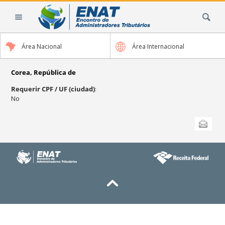
Cambiar
Buscar
a
contenido.
|
Área Nacional
Área Internacional
Saltar
a
navegación
Corea, República de
Requerir CPF / UF (ciudad)
:
No
Acciones
Enviar esta
de
Documento