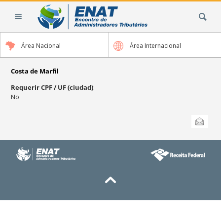
Cambiar
Buscar
a
contenido.
|
Área Nacional
Área Internacional
Saltar
a
navegación
Costa de Marfil
Requerir CPF / UF (ciudad)
:
No
Acciones
Enviar esta
de
Documento