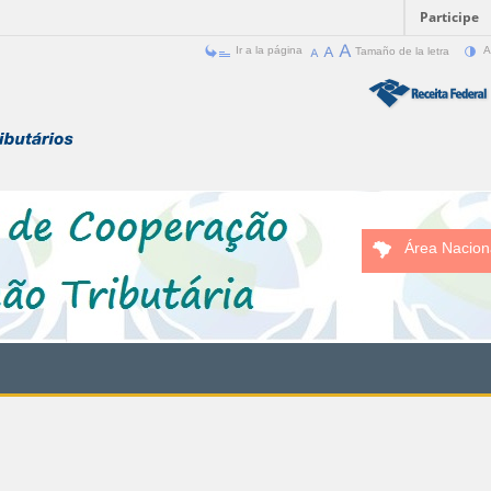
Participe
Ir a la página
Tamaño de la letra
A
Área Nacion