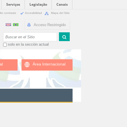
Serviços
Legislação
Canais
lto contraste
Accesibilidad
Mapa del Sitio
Acceso Restringido
Buscar
solo en la sección actual
al
Área Internacional