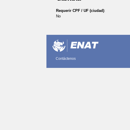
Requerir CPF / UF (ciudad)
:
No
Acciones
de
Documento
Contáctenos