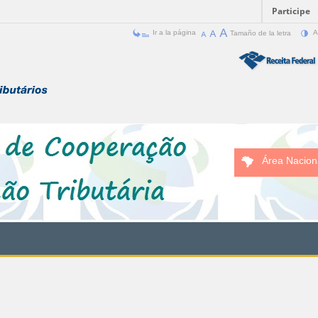
Participe
Ir a la página
Tamaño de la letra
A
Área Nacion