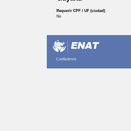
Requerir CPF / UF (ciudad)
:
No
Acciones
de
Documento
Contáctenos