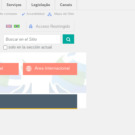
Serviços
Legislação
Canais
lto contraste
Accesibilidad
Mapa del Sitio
Acceso Restringido
Buscar
solo en la sección actual
al
Área Internacional