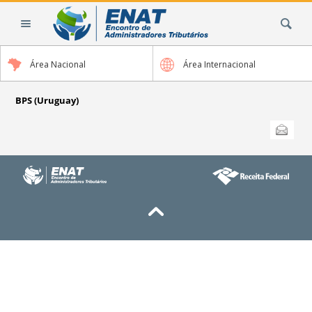
Cambiar
Buscar
a
contenido.
|
Área Nacional
Área Internacional
Saltar
a
navegación
BPS (Uruguay)
Acciones
Enviar esta
de
Documento