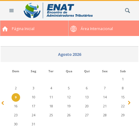
Ir
Busca
para
o
conteúdo.
Página Inicial
Área Internacional
|
Ir
para
a
Agosto 2026
navegação
Dom
Seg
Ter
Qua
Qui
Sex
Sab
1
2
3
4
5
6
7
8
9
10
11
12
13
14
15
16
17
18
19
20
21
22
23
24
25
26
27
28
29
30
31