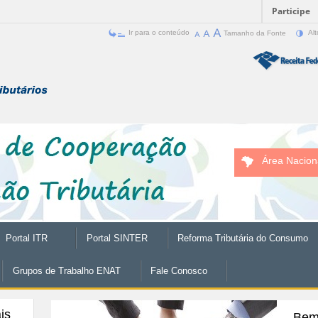
Participe
Ir para o conteúdo
Tamanho da Fonte
Alt
Área Nacion
Portal ITR
Portal SINTER
Reforma Tributária do Consumo
Grupos de Trabalho ENAT
Fale Conosco
is
Bem