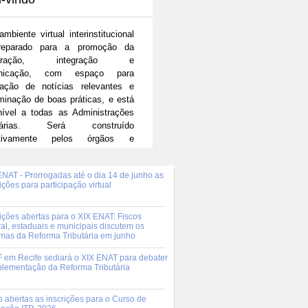
mbiente virtual interinstitucional
preparado para a promoção da
peração, integração e
nicação, com espaço para
gação de notícias relevantes e
minação de boas práticas, e está
nível a todas as Administrações
utárias. Será construído
ativamente pelos órgãos e
ades que, direta ou indiretamente,
 em atividades de cooperação e
ENAT - Prorrogadas até o dia 14 de junho as
ação fiscal.
ições para participação virtual
rições abertas para o XIX ENAT: Fiscos
ral, estaduais e municipais discutem os
emas da Reforma Tributária em junho
F em Recife sediará o XIX ENAT para debater
plementação da Reforma Tributária
o abertas as inscrições para o Curso de