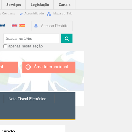
Serviços
Legislação
Canais
o Contraste
Acessibilidade
Mapa do Sítio
Acesso Restrito
Busca
apenas nesta seção
al
Área Internacional
Nota Fiscal Eletrônica
-vindo