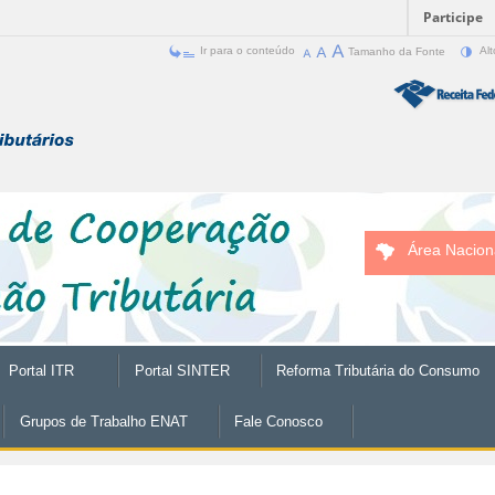
Participe
Ir para o conteúdo
Tamanho da Fonte
Alt
Área Nacion
Portal ITR
Portal SINTER
Reforma Tributária do Consumo
Grupos de Trabalho ENAT
Fale Conosco