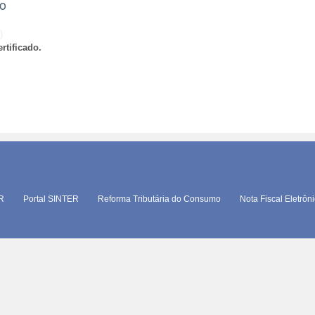
ão
)
rtificado.
TR
Portal SINTER
Reforma Tributária do Consumo
Nota Fiscal Eletrôn