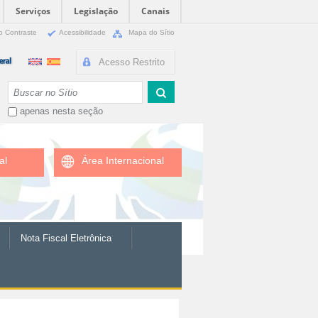
Serviços
Legislação
Canais
o Contraste
Acessibilidade
Mapa do Sítio
Acesso Restrito
Busca
apenas nesta seção
al
Área Internacional
Nota Fiscal Eletrônica