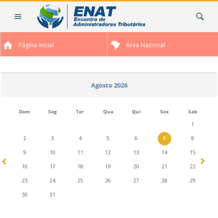
Ir
Busca
para
o
conteúdo.
Página Inicial
Área Nacional
|
Ir
para
a
Agosto 2026
navegação
Dom
Seg
Ter
Qua
Qui
Sex
Sab
1
2
3
4
5
6
7
8
9
10
11
12
13
14
15
16
17
18
19
20
21
22
23
24
25
26
27
28
29
30
31