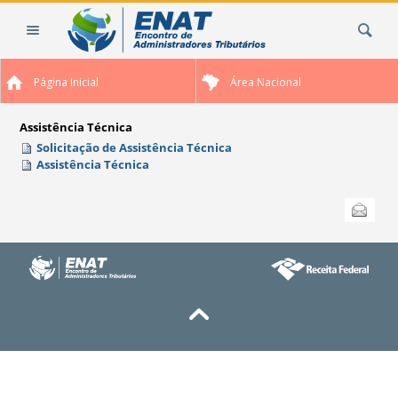
Ir
Busca
para
o
conteúdo.
Página Inicial
Área Nacional
|
Ir
para
Assistência Técnica
a
Solicitação de Assistência Técnica
Assistência Técnica
navegação
Ações
Enviar
do
documento