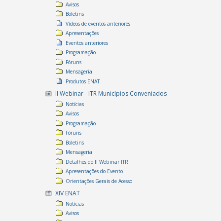
Avisos
Boletins
Vídeos de eventos anteriores
Apresentações
Eventos anteriores
Programação
Fóruns
Mensageria
Produtos ENAT
II Webinar - ITR Municípios Conveniados
Notícias
Avisos
Programação
Fóruns
Boletins
Mensageria
Detalhes do II Webinar ITR
Apresentações do Evento
Orientações Gerais de Acesso
XIV ENAT
Notícias
Avisos