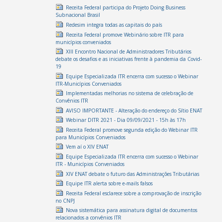
Receita Federal participa do Projeto Doing Business
Subnacional Brasil
Redesim integra todas as capitais do país
Receita Federal promove Webinário sobre ITR para
municípios conveniados
XIII Encontro Nacional de Administradores Tributários
debate os desafios e as iniciativas frente à pandemia da Covid-
19
Equipe Especializada ITR encerra com sucesso o Webinar
ITR-Municípios Conveniados
Implementadas melhorias no sistema de celebração de
Convênios ITR
AVISO IMPORTANTE - Alteração do endereço do Sítio ENAT
Webinar DITR 2021 - Dia 09/09/2021 - 15h às 17h
Receita Federal promove segunda edição do Webinar ITR
para Municípios Conveniados
Vem aí o XIV ENAT
Equipe Especializada ITR encerra com sucesso o Webinar
ITR - Municípios Conveniados
XIV ENAT debate o futuro das Administrações Tributárias
Equipe ITR alerta sobre e-mails falsos
Receita Federal esclarece sobre a comprovação de inscrição
no CNPJ
Nova sistemática para assinatura digital de documentos
relacionados a convênios ITR