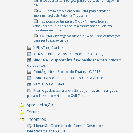
Estão abertas as inscrições para o Curso de Formação ITR-
2026
4ª RF em Recife sediará o XIX ENAT para debater a
implementação da Reforma Tributária
Inscrições abertas para o XIX ENAT: Fiscos federal,
estaduais e municipais discutem os sistemas da Reforma
Tributária em junho
XIX ENAT - Prorrogadas até o dia 14 de junho as inscrições
para participação virtual
X ENAT no Confaz
X ENAT - Publicados Protocolos e Resolução
Sítio ENAT disponibiliza funcionalidade para criação
de eventos
ContÁgil Lite - Protocolo Enat n. 10/2015
Conclusão da fase piloto do ContÁgil Lite
Vem aí o XVII ENAT
Prorrogadas para o dia 25 de junho, as inscrições
para o formato virtual do XVII Enat
Apresentação
Fóruns
Encontros
II Reunião Ordinária do Comitê Gestor de
Integração Fiscal - CGIF