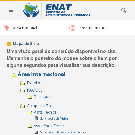
Ir
Busca
para
o
conteúdo.
Área Nacional
Área Internacional
|
Ir
para
Mapa do Sítio
a
Uma visão geral do conteúdo disponível no site.
navegação
Mantenha o ponteiro do mouse sobre o item por
alguns segundos para visualizar sua descrição.
Área Internacional
Eventos
Notícias
Destaques
Cooperação
Visita Técnica
Solicitação de Visita
Assistência Técnica
Solicitação de Assistência Técnica