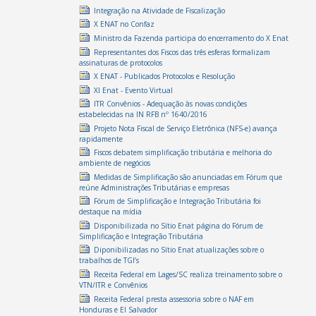
Integração na Atividade de Fiscalização
X ENAT no Confaz
Ministro da Fazenda participa do encerramento do X Enat
Representantes dos Fiscos das três esferas formalizam
assinaturas de protocolos
X ENAT - Publicados Protocolos e Resolução
XI Enat - Evento Virtual
ITR Convênios - Adequação às novas condições
estabelecidas na IN RFB nº 1640/2016
Projeto Nota Fiscal de Serviço Eletrônica (NFS-e) avança
rapidamente
Fiscos debatem simplificação tributária e melhoria do
ambiente de negócios
Medidas de Simplificação são anunciadas em Fórum que
reúne Administrações Tributárias e empresas
Fórum de Simplificação e Integração Tributária foi
destaque na mídia
Disponibilizada no Sítio Enat página do Fórum de
Simplificação e Integração Tributária
Diponibilizadas no Sítio Enat atualizações sobre o
trabalhos de TGI’s
Receita Federal em Lages/SC realiza treinamento sobre o
VTN/ITR e Convênios
Receita Federal presta assessoria sobre o NAF em
Honduras e El Salvador