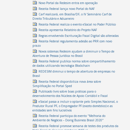
Novo Portal da Redesim entra em operação
Receita Federal lança novo Portal do NAF
Carf realizará, em Brasília/DF, o IV Seminário Carf de
Direito Tributário e Aduaneiro
Receita Federal realiza o evento eSocial no Poder Público
Receita apresenta Relatório do Projeto NAF
Regras envolvendo Escrituração Fiscal Digital são alteradas
Receita Federal regulamenta adesão ao PRR com novo
prazo
Novos sistemas Redesim ajudam a diminuir o Tempo de
Abertura de Pessoa Jurídica no Brasil
Receita Federal publica norma sobre compartilhamento
de dados utilizando tecnologia Blockchain
REDESIM diminui o tempo de abertura de empresas no
Brasil
Receita Federal disponibiliza nova área sobre
Simplificação no Portal Sped
Publicado livro sobre boas práticas para o
desenvolvimento dos Núcleos de Apoio Contábil e Fiscal
eSocial passa a incluir o optante pelo Simples Nacional, o
Produtor Rural PF, o Empregador PF (exceto doméstico) e as
entidades sem fins lucrativos
Receita Federal participa do evento "Melhoria do
Ambiente de Negócios – Doing Business Brasil 2020"
Receita Federal promove semana de testes dos produtos da