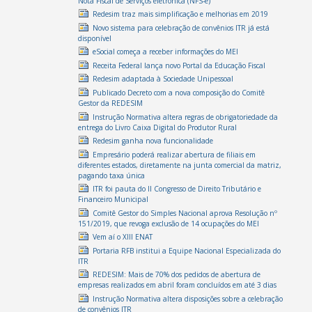
Nota Fiscal de Serviços eletrônica (NFS-e)
Redesim traz mais simplificação e melhorias em 2019
Novo sistema para celebração de convênios ITR já está
disponível
eSocial começa a receber informações do MEI
Receita Federal lança novo Portal da Educação Fiscal
Redesim adaptada à Sociedade Unipessoal
Publicado Decreto com a nova composição do Comitê
Gestor da REDESIM
Instrução Normativa altera regras de obrigatoriedade da
entrega do Livro Caixa Digital do Produtor Rural
Redesim ganha nova funcionalidade
Empresário poderá realizar abertura de filiais em
diferentes estados, diretamente na junta comercial da matriz,
pagando taxa única
ITR foi pauta do II Congresso de Direito Tributário e
Financeiro Municipal
Comitê Gestor do Simples Nacional aprova Resolução nº
151/2019, que revoga exclusão de 14 ocupações do MEI
Vem aí o XIII ENAT
Portaria RFB institui a Equipe Nacional Especializada do
ITR
REDESIM: Mais de 70% dos pedidos de abertura de
empresas realizados em abril foram concluídos em até 3 dias
Instrução Normativa altera disposições sobre a celebração
de convênios ITR