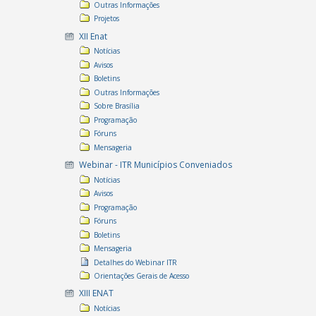
Outras Informações
Projetos
XII Enat
Notícias
Avisos
Boletins
Outras Informações
Sobre Brasília
Programação
Fóruns
Mensageria
Webinar - ITR Municípios Conveniados
Notícias
Avisos
Programação
Fóruns
Boletins
Mensageria
Detalhes do Webinar ITR
Orientações Gerais de Acesso
XIII ENAT
Notícias