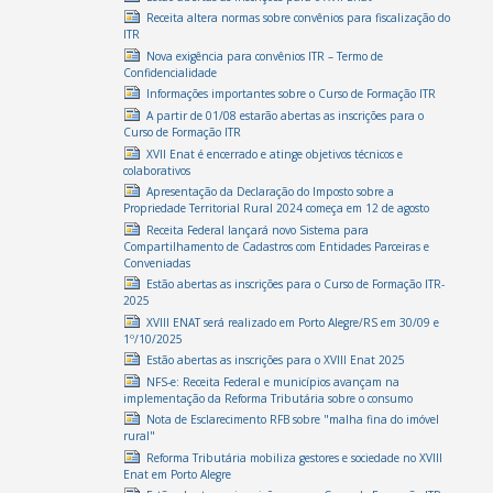
Receita altera normas sobre convênios para fiscalização do
ITR
Nova exigência para convênios ITR – Termo de
Confidencialidade
Informações importantes sobre o Curso de Formação ITR
A partir de 01/08 estarão abertas as inscrições para o
Curso de Formação ITR
XVII Enat é encerrado e atinge objetivos técnicos e
colaborativos
Apresentação da Declaração do Imposto sobre a
Propriedade Territorial Rural 2024 começa em 12 de agosto
Receita Federal lançará novo Sistema para
Compartilhamento de Cadastros com Entidades Parceiras e
Conveniadas
Estão abertas as inscrições para o Curso de Formação ITR-
2025
XVIII ENAT será realizado em Porto Alegre/RS em 30/09 e
1º/10/2025
Estão abertas as inscrições para o XVIII Enat 2025
NFS-e: Receita Federal e municípios avançam na
implementação da Reforma Tributária sobre o consumo
Nota de Esclarecimento RFB sobre "malha fina do imóvel
rural"
Reforma Tributária mobiliza gestores e sociedade no XVIII
Enat em Porto Alegre