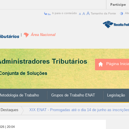
Participe
Ir para o conteúdo
Tamanho da Fonte
Alt
Área Nacional
Página Inicia
etodologia de Trabalho
Grupos de Trabalho ENAT
Legislação
Destaques
XIX ENAT - Prorrogadas até o dia 14 de junho as inscrições 
026
| 20:04