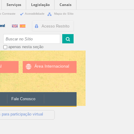
Serviços
Legislação
Canais
o Contraste
Acessibilidade
Mapa do Sítio
Acesso Restrito
Busca
apenas nesta seção
l
Área Internacional
Fale Conosco
para participação virtual