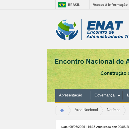
Acesso à informação
BRASIL
Ir
para
Ferramentas
o
conteúdo.
Pessoais
|
Ir
para
a
navegação
Apresentação
Governança
M
Área Nacional
Notícias
09/06/2026
| 16:13
09/06/2
Data:
Atualizado em: