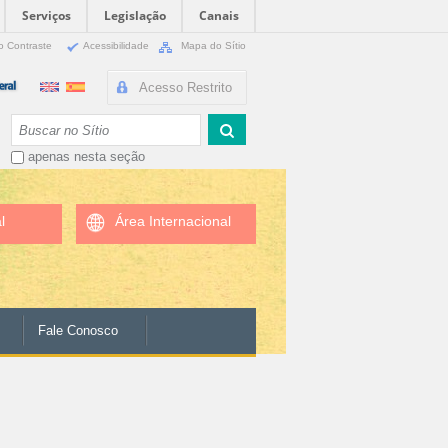
Serviços
Legislação
Canais
o Contraste
Acessibilidade
Mapa do Sítio
Acesso Restrito
Busca
apenas nesta seção
l
Área Internacional
Fale Conosco