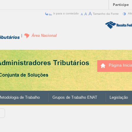
Participe
Ir para o conteúdo
Tamanho da Fonte
Alt
Área Nacional
Página Inicia
etodologia de Trabalho
Grupos de Trabalho ENAT
Legislação