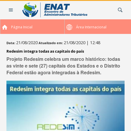
Ir
Busca
para
o
conteúdo.
Página Inicial
Área Internacional
|
Ir
para
21/08/2020
21/08/2020
| 12:48
Data:
Atualizado em:
a
Redesim integra todas as capitais do país
navegação
Projeto Redesim celebra um marco histórico: todas
as vinte e sete (27) capitais dos Estados e o Distrito
Federal estão agora integradas à Redesim.