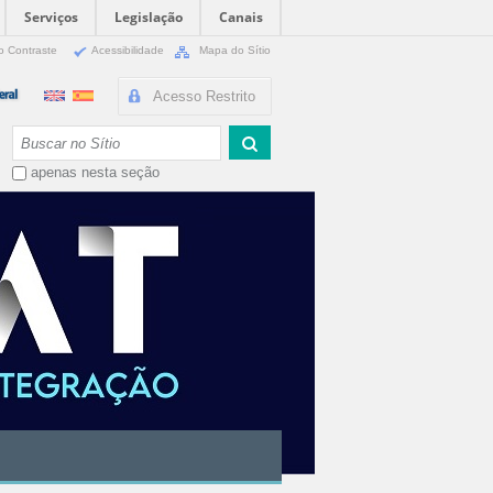
Serviços
Legislação
Canais
o Contraste
Acessibilidade
Mapa do Sítio
Acesso Restrito
Busca
apenas nesta seção