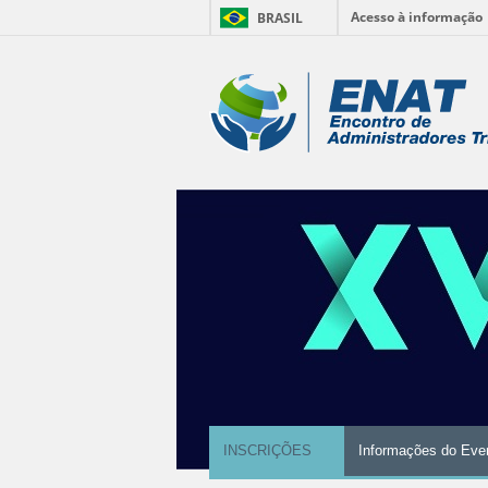
Acesso à informação
BRASIL
Ir
para
Ferramentas
o
conteúdo.
Pessoais
|
Ir
para
a
navegação
INSCRIÇÕES
Informações do Eve