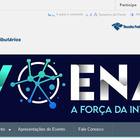
Participe
Ir para o conteúdo
Tamanho da Fonte
Alt
nto
Apresentações do Evento
Fale Conosco