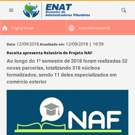
Ir
Busca
para
o
conteúdo.
Página Inicial
Área Internacional
|
Ir
para
12/09/2018
12/09/2018
| 16:59
Data:
Atualizado em:
a
Receita apresenta Relatório do Projeto NAF
navegação
Ao longo do 1º semestre de 2018 foram realizadas 52
novas parcerias, totalizando 318 núcleos
formalizados, sendo 11 deles especializados em
comércio exterior