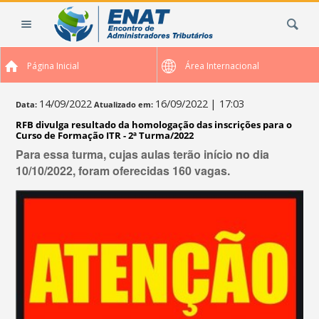
Ir
Busca
para
o
conteúdo.
Página Inicial
Área Internacional
|
Ir
para
14/09/2022
16/09/2022
| 17:03
Data:
Atualizado em:
a
RFB divulga resultado da homologação das inscrições para o
navegação
Curso de Formação ITR - 2ª Turma/2022
Para essa turma, cujas aulas terão início no dia
10/10/2022, foram oferecidas 160 vagas.