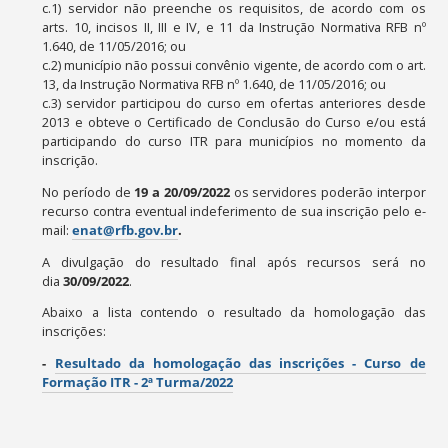
c.1) servidor não preenche os requisitos, de acordo com os
arts. 10, incisos II, III e IV, e 11 da Instrução Normativa RFB nº
1.640, de 11/05/2016; ou
c.2) município não possui convênio vigente, de acordo com o art.
13, da Instrução Normativa RFB nº 1.640, de 11/05/2016; ou
c.3) servidor participou do curso em ofertas anteriores desde
2013 e obteve o Certificado de Conclusão do Curso e/ou está
participando do curso ITR para municípios no momento da
inscrição.
No período de
19 a
20
/09/2022
os servidores poderão interpor
recurso contra eventual indeferimento de sua inscrição pelo e-
mail:
enat@rfb.gov.br
.
A divulgação do resultado final após recursos será no
dia
30
/09
/2022
.
Abaixo a lista contendo o resultado da homologação das
inscrições:
-
Resultado da homologação das inscrições - Curso de
Formação ITR - 2ª Turma/2022
Ações