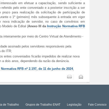
 interessado em efetuar a capacitação, sendo suficiente a
 referido pelo ente conveniado e a posterior inscrição a ser
o prazo para realização da solicitação de participação de
urante o 1º (primeiro) mês subsequente à entrada em vigor
e nova indicação de servidor, no caso de convênios em
o Modelo de Edital (
Anexo III da
Instrução Normativa RFB
a inteiramente por meio do Centro Virtual de Atendimento -
idade assinado pelos servidores responsáveis pela
a do ITR;
s entes conveniados ficarão impedidos de realizar nova
m a dois anos, dependendo da razão da denúncia.
 Normativa RFB nº 2.197, de 11 de junho de 2024
,
Imprimir
Enviar
ia de Trabalho
Grupos de Trabalho ENAT
Legislação
Fale Conosco