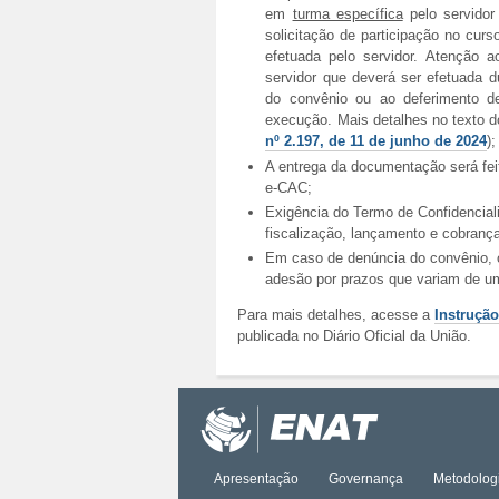
em
turma específica
pelo servidor
solicitação de participação no curso
efetuada pelo servidor. Atenção a
servidor que deverá ser efetuada d
do convênio ou ao deferimento d
execução. Mais detalhes no texto d
nº 2.197, de 11 de junho de 2024
);
A entrega da documentação será feit
e-CAC;
Exigência do Termo de Confidencial
fiscalização, lançamento e cobranç
Em caso de denúncia do convênio, o
adesão por prazos que variam de u
Para mais detalhes, acesse a
Instrução
publicada no Diário Oficial da União.
Ações
do
documento
Apresentação
Governança
Metodolog