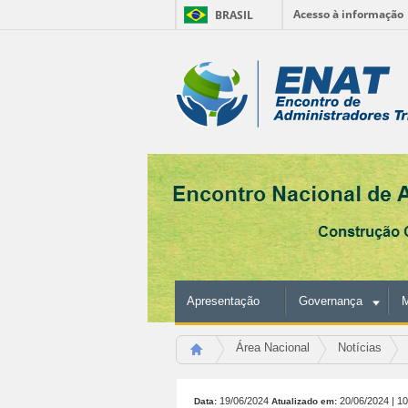
Acesso à informação
BRASIL
Ir
para
Ferramentas
o
conteúdo.
Pessoais
|
Ir
para
a
navegação
Apresentação
Governança
M
Área Nacional
Notícias
19/06/2024
20/06/2024
| 1
Data:
Atualizado em: