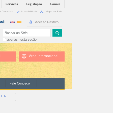
Serviços
Legislação
Canais
o Contraste
Acessibilidade
Mapa do Sítio
Acesso Restrito
Busca
apenas nesta seção
l
Área Internacional
Fale Conosco
o ITR