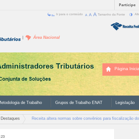
Participe
Ir para o conteúdo
Tamanho da Fonte
Alt
Área Nacional
Página Inicia
etodologia de Trabalho
Grupos de Trabalho ENAT
Legislação
Destaques
Receita altera normas sobre convênios para fiscalização d
0:23