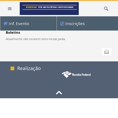
Ir
Busca
para
o
conteúdo.
Inf. Evento
Inscrições
|
Ir
Boletins
para
Atualmente não existem itens nessa pasta.
a
Ações
navegação
Enviar
do
documento
Realização