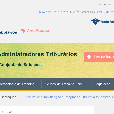
Participe
Ir para o conteúdo
Tamanho da Fonte
Alt
Área Nacional
Página Inicia
etodologia de Trabalho
Grupos de Trabalho ENAT
Legislação
Destaques
Fórum de Simplificação e Integração Tributária foi destaqu
017
| 12:34