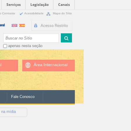
Serviços
Legislação
Canais
o Contraste
Acessibilidade
Mapa do Sítio
Acesso Restrito
Busca
apenas nesta seção
l
Área Internacional
Fale Conosco
e na mídia