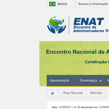
Acesso à informação
BRASIL
Ir
para
Ferramentas
o
conteúdo.
Pessoais
|
Ir
para
a
navegação
Apresentação
Governança
M
Área Nacional
Notícias
11/08/2017
| 11:39
11/08/2
Data:
Atualizado em: