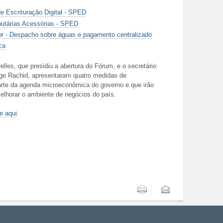
e Escrituração Digital - SPED
butárias Acessórias - SPED
or - Despacho sobre águas e pagamento centralizado
ca
lles, que presidiu a abertura do Fórum, e o secretário
orge Rachid, apresentaram quatro medidas de
parte da agenda microeconômica do governo e que irão
elhorar o ambiente de negócios do país.
e aqui
.
Imprimir
Enviar