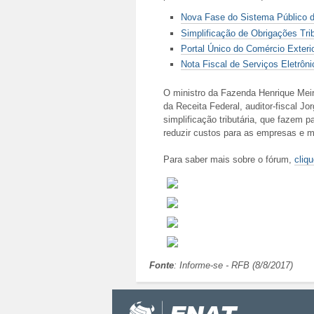
Nova Fase do Sistema Público d
Simplificação de Obrigações Tri
Portal Único do Comércio Exteri
Nota Fiscal de Serviços Eletrôni
O ministro da Fazenda Henrique Meire
da Receita Federal, auditor-fiscal J
simplificação tributária, que fazem 
reduzir custos para as empresas e m
Para saber mais sobre o fórum,
cliqu
Fonte
: Informe-se - RFB (8/8/2017)
Ações
Ações
do
do
documento
documento