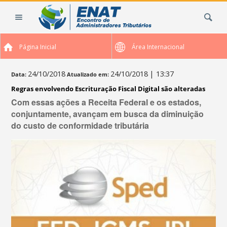
Ir
Busca
para
o
conteúdo.
Página Inicial
Área Internacional
|
Ir
para
24/10/2018
24/10/2018
| 13:37
Data:
Atualizado em:
a
Regras envolvendo Escrituração Fiscal Digital são alteradas
navegação
Com essas ações a Receita Federal e os estados,
conjuntamente, avançam em busca da diminuição
do custo de conformidade tributária