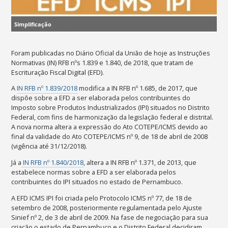
Simplificação
Foram publicadas no Diário Oficial da União de hoje as Instruções
Normativas (IN) RFB nºs 1.839 e 1.840, de 2018, que tratam de
Escrituração Fiscal Digital (EFD).
A
IN RFB nº 1.839/2018
modifica a IN RFB nº 1.685, de 2017, que
dispõe sobre a EFD a ser elaborada pelos contribuintes do
Imposto sobre Produtos Industrializados (IPI) situados no Distrito
Federal, com fins de harmonização da legislação federal e distrital.
A nova norma altera a expressão do Ato COTEPE/ICMS devido ao
final da validade do Ato COTEPE/ICMS nº 9, de 18 de abril de 2008
(vigência até 31/12/2018).
Já a
IN RFB nº 1.840/2018
, altera a IN RFB nº 1.371, de 2013, que
estabelece normas sobre a EFD a ser elaborada pelos
contribuintes do IPI situados no estado de Pernambuco.
A EFD ICMS IPI foi criada pelo Protocolo ICMS nº 77, de 18 de
setembro de 2008, posteriormente regulamentada pelo Ajuste
Sinief nº 2, de 3 de abril de 2009. Na fase de negociação para sua
criação o estado de Pernambuco e o Distrito Federal decidiram